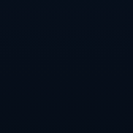
可以看一个实际发生的案例 某位球迷在社交媒体看到“内部推荐”的世
界杯下注平台官网 链接是一串难以辨认的短域名 页面设计华丽 并不
断弹出“某某用户刚刚提现成功”等提示 刚开始对方以“首充返利百分之
五十”为噱头 引导这位用户充值小额试水 并在前几场比赛刻意放宽风
控 甚至出现赔率明显高于主流平台的情况 让用户连续小赢产生信任
随着世界杯淘汰赛阶段临近 用户陆续加大投入 总金额达到数万元 结