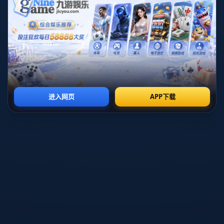
书 数据加密方面都可以通过公开工具进行检测 而非只停留在宣传层面
可追责则体现在平台背后有明确的公司主体 完整的服务条款 以及可联
系到的客服团队 这些细节决定了当你遇到充值不到账 账户被盗或赔率
纠纷时 是否有渠道维护自身权益 从经验来看 真正优秀的世界杯下注
平台官网会把这些信息放在显眼位置 甚至会在首页以加粗字体和图标
反复提示 这类透明度往往比隐藏信息的平台更值得信任
合规资质与牌照审核的重要性
很多新用户对“牌照”概念比较模糊 但这恰恰是筛选的第一道门槛 国际
上较为知名的监管机构包括马耳他博彩管理局 英国博彩委员会等 这些
监管机构会对运营公司资金安全 反洗钱流程 数据保护措施进行定期审
计 一个平台如果同时标注多个权威机构牌照 可信度通常会更高 但也
要警惕盗用牌照信息的情况 最简单的验证方式是手动访问监管机构官
网 在搜索栏目输入平台宣称的牌照编号 看是否能查到相同的公司名称
和域名 若查无此号或信息对不上 即便界面做得再精美 也不建议进一
步深度参与 这一点在各种世界杯下注平台官网推荐帖中很少被详细提
及 其实却是普通用户能自行完成的最有效筛查步骤之一
资金安全与出入金体验的综合考量
从用户角度看 资金安全往往比赔率高低更重要 因为赔率差距通常在小