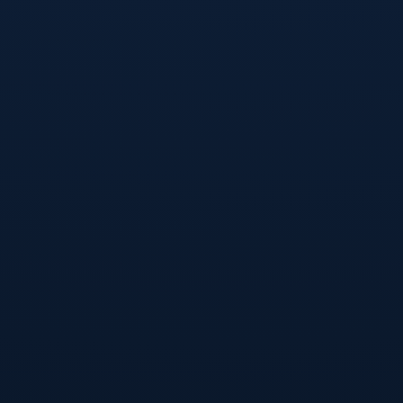
数据模型在世界杯预测中的应用与局限
随着数据技术的发展,越来越多的世界杯比赛预测依赖统计模型和机器
学习算法,例如基于进球期望值的xG模型、Elo评级、攻防指数评分
等。这类模型在长周期联赛中表现优秀,但在赛程紧凑、样本有限的世
界杯环境下,需要更加谨慎地解读。模型通常假设球队表现具有一定稳
定性,而世界杯赛程的密集度、淘汰赛的高压力环境,会放大偶然因素。
此外,世界杯具有明显的阶段性:小组赛对冷门的容忍度更高,而淘汰赛
则趋向保守。如果不在模型中加入赛程阶段这一情境变量,数据预测往
往会出现“看起来很科学,结果却很意外”的情况。因此,更成熟的做法是
结合赛程节点对模型输出进行再解释,例如在小组末轮适当提升“战意”
与“轮换”的权重,在淘汰赛则加强对防守韧性和关键球员决定能力的考
量。
案例分析 模型预测与赛程解读的偏差
以某届世界杯为例,有一支传统强队在开赛前广受模型看好,进球期望、
射门转化率等指标领先,预测系统普遍把他们列为夺冠热门。然而赛程
安排却对这支球队相当不利:小组赛首战遭遇防守严密、反击犀利的对
手,第二场再面对团队配合极强的欧洲劲旅,第三场则需要长距离奔波,
且休息时间相对对手更短。结果是,这支强队在压力之下小组赛两轮未
胜,第三轮被迫孤注一掷,但由于伤病和体能透支,最终未能出线。这一