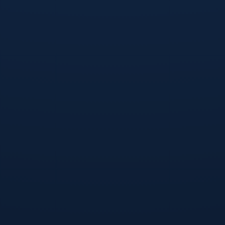
有三场比赛,而淘汰赛则从十六强开始进入一场定胜负的阶段。这个结
构决定了球队在不同阶段的战略完全不同:小组赛强调稳定拿分与阵容
轮换,淘汰赛则更注重即时状态与对位博弈。理解赛程所隐含的风险与
机会分布,是进行科学预测的第一步。例如,在小组赛末轮,面对已经提
前出线的球队,很多主教练会选择轮休主力,这意味着纸面上“实力更强”
的一方在实际表现中可能大打折扣,预测时就不能只看世界排名或传统
印象。
从赛程到预测的逻辑链条
世界杯赛程分析的价值,在于为预测提供信息权重的排序。通常,可以将
预测过程拆分为三层逻辑:基础实力评估、赛程情境判断、临场不确定
因素。基础实力包括球队整体战术水平、球员个人能力以及历史战绩
等;赛程情境则涉及比赛时间间隔、旅行距离、对手风格和小组形势等;
不确定因素则包含伤病、临场状态、心理压力甚至天气。高水平的世
界杯比赛预测,不是忽视不确定性,而是在充分理解不确定性的前提下,
构建一个尽可能稳健的推断框架。这一框架的关键在于,不要试图用单
一因素解释比赛,而是通过赛程分析将因素分层:哪些是长期稳定的,哪
些是阶段高波动的,哪些是纯随机的,从而避免被某一个轰动性新闻或舆
论热点所带偏。