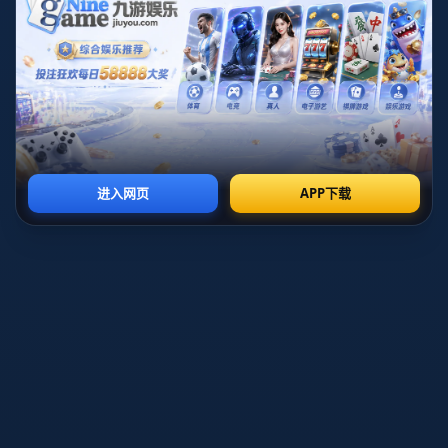
世界杯一向被视为足球世界的最高舞台,而要在这场全球盛宴中做出相
对准确的比赛预测,离不开对赛程结构与球队状态的系统拆解。很多球
迷以为预测只是凭感觉押注强队,但真正有价值的分析,需要将赛程安
排、球队轮换、数据模型以及心理层面综合进一个完整框架。只有在
理解了“预测”和“赛程分析”之间的互动逻辑后,我们才有可能把零散的
信息转化为相对可靠的判断,从而在观赛体验和竞技研究上获得更深的
满足感。
世界杯赛程结构与关键节奏梳理
要谈世界杯比赛预测,首先必须拆解赛程本身的运行节奏。世界杯通常
由小组赛和淘汰赛两大阶段组成,小组赛阶段采用积分制,每支球队至少