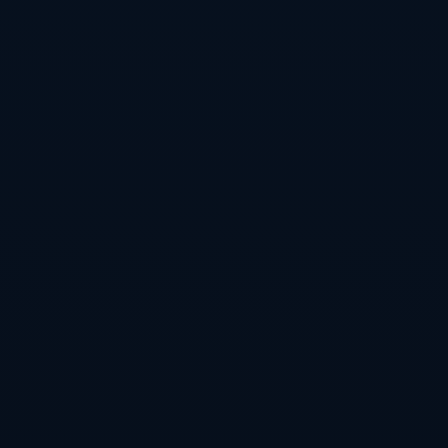
战术风格与对位分析在预测中的权重