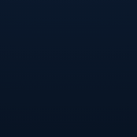
案例说明,如果只看数据模型而忽略赛程细节与体能曲线,预测很容易陷
入“纸面夺冠”的误判。相比之下,那些提前锁定出线的队伍,往往可以在
小组末轮轮换阵容,为淘汰赛保存体力,这种赛程层面的“隐性收益”,恰
恰是传统统计数据难以捕捉但对比赛结果影响巨大的因素。