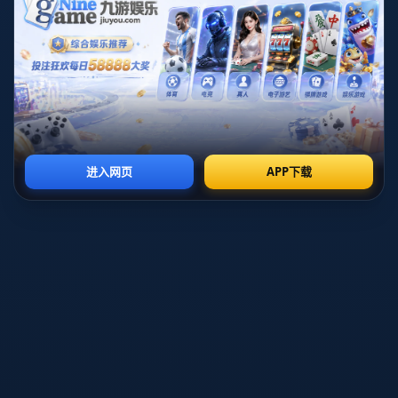
**比赛的焦点与期待**
亚特兰大与阿森纳都是各自联赛中的劲旅，这场比赛不仅是积分榜上
的重要战役，也是两队展示战术素养和团队协作能力的最佳舞台。对
于这场备受瞩目的比赛，蒂尔潘的执法无疑是一大关键因素。他的严
格标准将迫使球员们在比赛中保持高度自律，确保比赛在激烈的对抗
中仍能秩序井然。