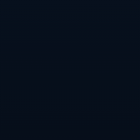
压环境下保持冷静的超凡素质，对于即将到来的亚特兰大vs阿森纳，
他的表现在整个比赛过程中也将同样重要。
**蒂尔潘的执法风格对比赛的影响**
蒂尔潘以**公平与透明的执法态度**著称，特别是在处理有争议的犯
规时，他从不偏袒任何一方。这样的职责态度将迫使亚特兰大和阿森
纳的球员专注于自己的技术和战术，因为他们知道，任何企图通过小
动作获得不当优势的行为都将面临蒂尔潘的严格审视。
**总结**