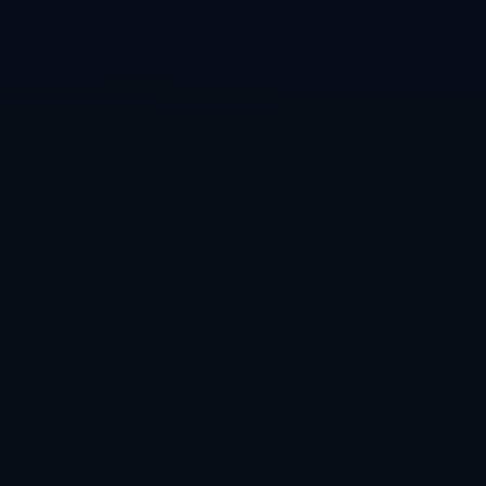
据媒体消息，吴前的离开并非突发状况，而是基于一个长期的身体问
题。随着比赛的强度增加，球员的身体承受了巨大的压力，运动损伤
的风险也随之上升。针对身体健康的预防，许多运动员选择在关键时
刻进行休养，以确保他们在未来能够以最佳状态回归赛场。吴前的决
定对此进行了良好的诠释，说明了运动员必须重视自身的健康。
#### 3. 对球队的影响
吴前的缺席无疑会让中国男篮在接下来的比赛中面临挑战。在他的领
导下，球队的攻势和节奏往往更加流畅。而他缺席期间，年轻球员将
面临更多的重任。这不仅是对他们的一次历练，也是对教练团队战术
调整能力的考验。例如，在前几轮比赛中，球队曾三度以微弱优势胜
出，如今一旦失去吴前，现有的体系很可能需要进行深度调整。
#### 4. 吴前的未来展望
虽然吴前的离开给球队带来了不小的压力，但从积极的角度来看，这
也是他为自己身体健康所做出的明智决定。在养好身体后，**吴前将
有可能以更好的状态重新回归比赛**，继续为中国男篮贡献自己的力
量。同时，他的经验也能为年轻球员提供指导，帮助他们在赛场上更
快成长。历史上也有许多球员在经历类似的身体挑战后，重返赛场并