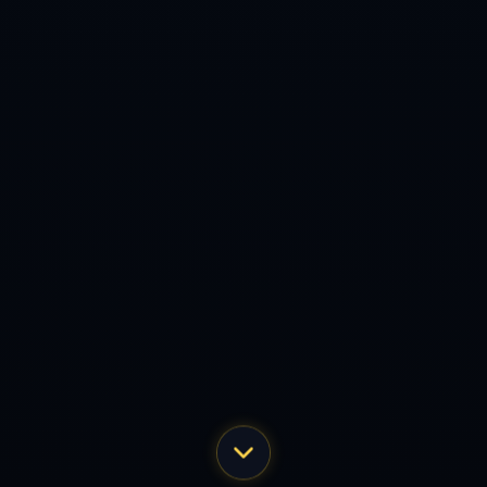
在这个瞬息万变的竞技体育领域，球员的身体健康始终是一项不可忽
视的关键因素。通过吴前的案例，我们可以认识到运动者在追求成就
的同时，首先应当为自己的健康负责。希望他能够在休养期间调整好
状态，早日重返赛场。
在这样一个不确定的时刻，**吴前因身体原因暂时离开中国男篮**的
消息虽令人心痛，但也让我们看到了运动员背后的艰辛与追求。未
来，期盼他能在健康的身体下，再次为中国篮球的崛起贡献力量。
中超-武磊连场双响阿兰两球 海港5-3青岛西海岸
官方：法国名哨蒂尔潘将执法亚特兰大vs阿森纳
友情链接
栏目导航
联系我们