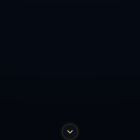
薩頓：胡珀受辱罵荒謬可笑！不單單是他局中犯下錯誤！.
全球俱樂部最新排名：拜仁曼城巴薩阿森納分列前四、尤文第36AC米蘭第39.
友情链接
栏目导航
联系我们