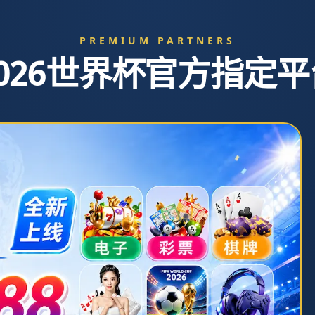
首页
关于我们
产品中心
新闻中心
联系方式