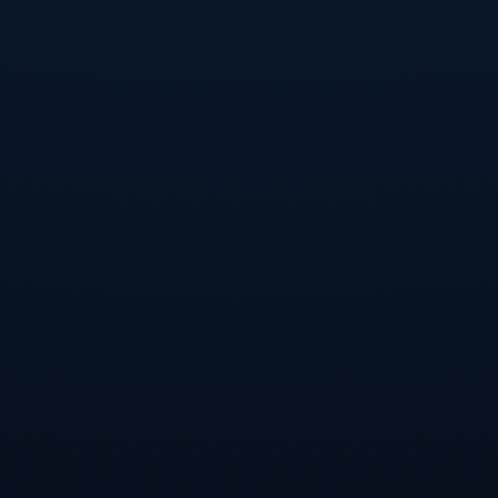
2022-2023賽季歐洲國家聯賽射手榜
2026-07-07T09:28:57+08:00
：誰是足壇新星，誰又是穩定的大腿？
漸深入，這項頂級欧陆国际赛事不僅為球迷帶來了高水平的比
個人能力與團隊價值的重要標杆。這一賽季，我們目睹了
賽射手榜的亮點和背後的價值。