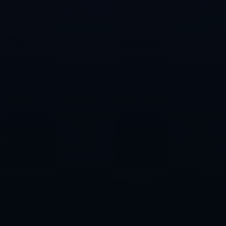
的适应能力异常出色*。其次，他的技术特点非常符合兰黑姆球队的战
术体系。兰黑姆一直以来注重年轻球员的培养和技术打法，通过这种
互补的方式，侯永永能够快速融入球队并贡献力量。
**国际案例分析：归化球员的价值**
在国际足坛，归化球员并不是新鲜事。典型的例子如德国国家队的赫
迪拉、意大利的卡莫拉内西，他们都在新国家队取得了巨大的成功。
这样的案例证明了，**通过合理的归化策略，可以为国家队及俱乐部
带来新的活力和选择**。侯永永在兰黑姆的签约，正是这种成功模式
在中国球员身上的体现。
**未来展望**
在足球全球化的背景下，侯永永的签约对中国足球和侯永永本人都有
重要意义。对于中国足球来说，这是推广和发展的重要一步，同时也
为更多年轻球员提供了样本和激励。对于侯永永，本次签约标志着他
职业生涯的新起点，期待他在挪甲联赛中继续发光发热。
才帶隊登頂世界杯！西班牙女足主帥維爾達下課！.
德布勞內阿紮爾未參加球隊合練 出戰意大利成疑.