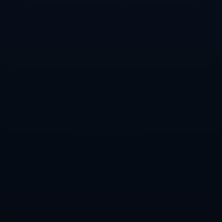
兰黑姆，这支挪甲劲旅，以其扎实的技战术打法和培养年轻球员而闻
名。在签下侯永永后，球队希望通过他的国际赛事经验和技术能力，
进一步提升其在联赛中的竞争力。对于侯永永而言，这次签约也标志
着新挑战的开始——他需要在新的环境中证明自己的价值。
**侯永永的职业生涯**
侯永永从小就在海外长大，并接受欧洲系统的足球训练，在挪威和中
国都有过丰富的竞技经历。他曾效力于中超球队，并在国内联赛中展
示了不俗的表现。此次签约挪甲的兰黑姆，为他提供了一个新的舞
台。*通过这种跨国界的职业生涯发展，他将拥有更多的机会提升自己
的技战术水平，并增强自己的国际竞争力*。
**为什么兰黑姆选择侯永永？**
*首先，侯永永的双重文化背景和丰富的国际比赛经验，使得他在挪威