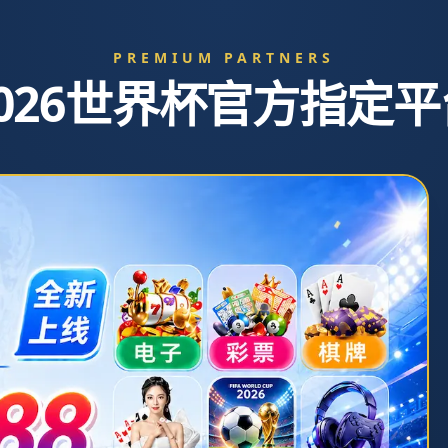
首页
关于我们
产品中心
新闻中心
联系方式