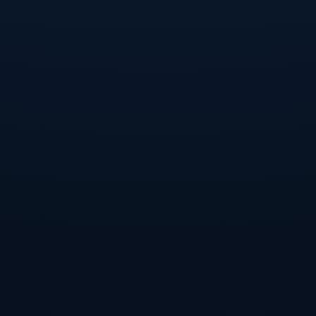
認為兒子不像外表那樣看起來玩世
2026-07-07T09:28:57+08:00
读**
来以其张扬的外表和独特的球风而备受关注。然而，韋世
的人呢？
，这使得他给人第一印象总是**玩世不恭**。不过，韋