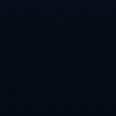
身努力逐步成为了职业球员。他的成长历程并非一帆风顺，
在青训阶段表现出的那种专注和努力，实则是其内心真