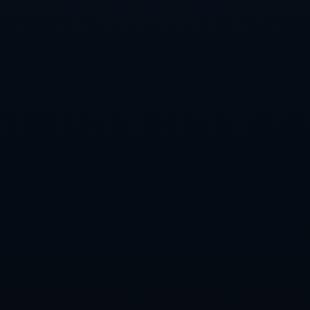
关注这位年轻球员及其背后的朝鲜女足。未来，我们也
功，将激励更多年轻女足运动员加入到这项运动中，继续扩
更是女足未来发展的一个新起点。随着崔一善与她的队