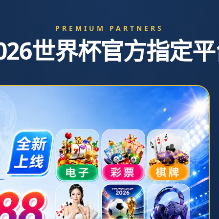
首页
关于我们
产品中心
新闻中心
联系方式