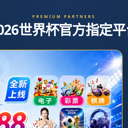
首页
关于我们
产品中心
新闻中心
联系方式