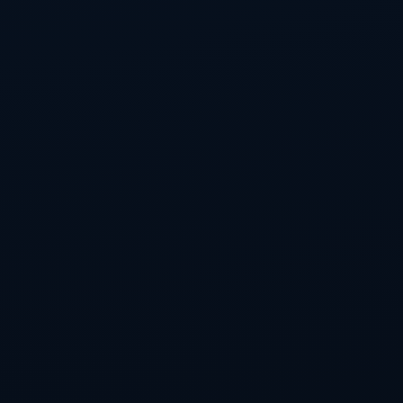
重要资产。通过打包交易选秀权，火箭可以更为
兹不仅拥有丰富的比赛经验，还有着出色的**
的能力。他在场上的领导力和经验可以为火箭队
复杂操作即可达成交易。这种交易模式不仅使得
竞争，因此，20号签的吸引力将成为交易达成
命中率的球员或是强化侧翼防守的队员。这说
调整，使球队在未来几年内重回竞争行列。
基础上，凯尔特人通过适时交易和签约获得了霍