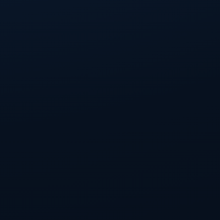
标之一
，球队管理层正在积极寻求利用手中的**选秀
秀权**作为交易筹码，而他们的目标之一便是**
天赋，但为了更快地提高竞争力，这支年轻的球