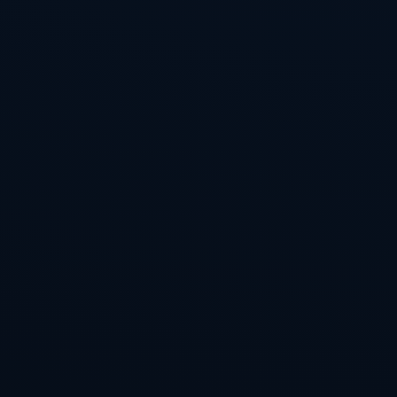
队还需要在场上经验丰富且技术全面的老将。
灵活地调整阵容，为年轻球员提供一个更好的
**大洛佩兹的吸引力**
引入布鲁克·洛佩兹对于火箭队来说是一个具
内线防守能力**和**外线投射能力**。
的年轻球员传授宝贵的比赛智慧。
**交易的可行性分析**
**从工资帽**角度看，火箭拥有充足的薪
火箭在短期内提升了实力，还为球队的未来发
与否的关键。
**其他潜在交易目标**
除了布鲁克·洛佩兹外，火箭可能还会考虑其
明，火箭的交易目标并不局限于单一位置或球
**案例分析：凯尔特人队的成功重建**
近年来，波士顿凯尔特人队的重建案例为火箭