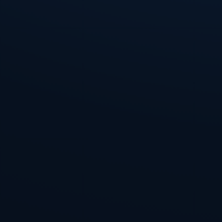
记者
在近期的NBA交易市场上，**休斯顿火箭队
权**和**薪资空间**来引进有经验的球员。
布鲁克·洛佩兹**。本文将深入探讨这一潜在
**火箭的重建与选秀策略**
首先我们需要了解的是，火箭队目前处于重建