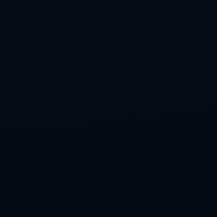
易来获取像**大洛佩兹**这样的球员，无疑是