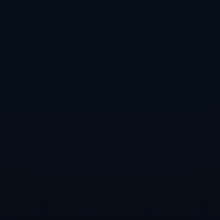
*的战略不仅提升了球队的实力，还使得年轻球员得到了更