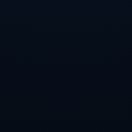
轻球员学习的榜样中，李可未能以良好的姿态展现出一个职业球员应
有的风范，显然是个不小的遗憾。
据悉，李可的离开并非突发事件，而是早已埋下了隐患。训练迟到的
情形多次被提及，教练组对这一行为表示了不满，但最终并未能引起
李可的足够重视。这种态度的持续，也让他的职业生涯在国足的舞台
上出现转折。
#### 案例分析：其他球员的警示
在职业足球领域，类似李可的例子屡见不鲜。比如，有些球员因为个
人行为不端或缺乏训练热情而被逐出球队，最终淡出职业生涯。这样
的案例不仅影响了球队的整体状态，也使得球员本人失去了更好的机
会。再如，最近被媒体广泛报道的某劲旅前锋，因为屡次无故缺席训
练，最终在球队中失去了位置，甚至被迫转会。
通过这些例子，我们不难看出，职业纪律与表现之间的关联是极为紧
密的。无论有多大的天赋，**职业球员始终需要遵循基础的职业操守
和团队精神**。李可的实例，正是对新一代球员的一种警示：重视训
练、维护纪律，才能在激烈的竞争中立于不败之地。