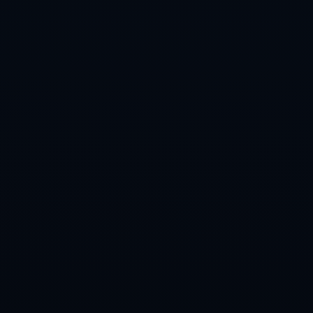
除了得分，马克西对比赛节奏的把控也令人赞叹。他的传球视野和团
队意识使得其他队员也能参与到进攻中，增强了球队的整体表现。而
76人的防守在马克西积极跑位和拼抢下也显得更加坚固，有效地限制
了篮网的反击。
#### 哈登的驱逐影响
哈登的被驱逐不仅对他个人产生了影响，也在很大程度上影响了比赛
的走势。作为经验丰富的老将，哈登在场上起到了组织进攻的关键作
用。被驱逐后，76人的进攻组织方式被迫改变，这让球队在关键时刻
显得有些力不从心。虽然马克西拼尽全力，但面对篮网逐渐逼近的得
分，他们依然面临巨大的压力。
这一事件也引发了大家对裁判判罚的讨论，不少球迷认为哈登的驱逐
是过于严厉的判罚。在高强度的比赛中，情绪的管理和裁判的判罚都
在影响着比赛的进程。