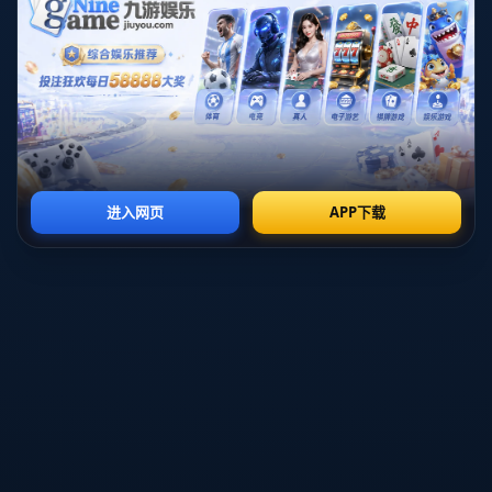
### 案例分析：掌控节奏的艺术
在某场与劲敌的比赛中，特雷-杨遇到强硬的防守由此导致他得分效率
低下。然而，通过分析比赛录像可以看出，特雷在许多攻防转换中都
起到了至关重要的作用。他不仅帮助队友找到最佳出手位置，还通过
不断的错位跑动和传球，让球队保持了良好的进攻节奏。
例如，在一次快攻中，特雷-杨在对方防线尚未布置好之前，快速突破
并吸引多名防守球员的注意。此时，他果断将球传给侧翼的投手，最
终轻松命中三分。这种典型的快攻案例，展现了他卓越的比赛智商和
快速决策的能力。