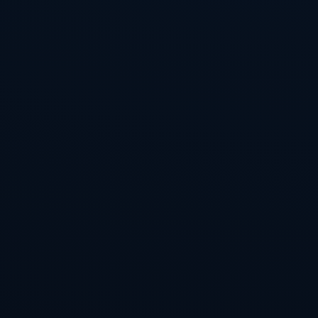
年仅21岁的土耳其中锋阿尔佩伦·申京在对阵
巧，他在防守时的勇猛表现也不容小觑。根据
环。
申京的表现并非偶然。在进入NBA后，他通
教练评价道，“给了我们其他球员更多放心出击
### **约基奇的统治力**
虽败犹荣的约基奇依旧展现出MVP级别的统治
位。约基奇凭借其全能的比赛风格和出神入化