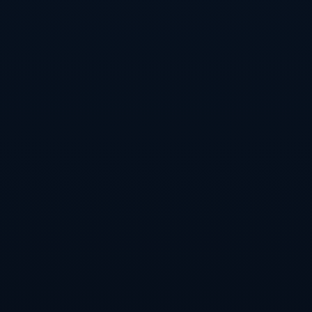
掘金的比赛中取得了23分、8个篮板和5次助攻的出色表
数据分析，在申京出场的比赛中，火箭队的进攻效率显
过坚持不懈的训练和对比赛的聪明阅读，逐渐适应了比赛的节
的信心。”**
力，取得了惊人的36分、21个篮板和11次助攻。这无
的传球技巧，令火箭的防线一度陷入被动。他在比赛中