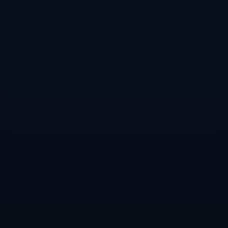
角色，无论是在关键时刻的得分还是在比赛节奏的掌控
作和灵活的战术调整。面对拥有约基奇的掘金，火箭的
后表示：“**我们知道约基奇几乎是无解的存在，所以我
持微弱的领先优势。此外，申京与后场搭档的默契配合