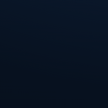
申京23
**火箭险胜掘金：申京与约基奇的球场博弈**
在一场激动人心的 NBA 比赛中，*休斯顿
更是两名年轻有为的中锋之间的激烈较量——
义。
### **申京的崛起与持续进步**