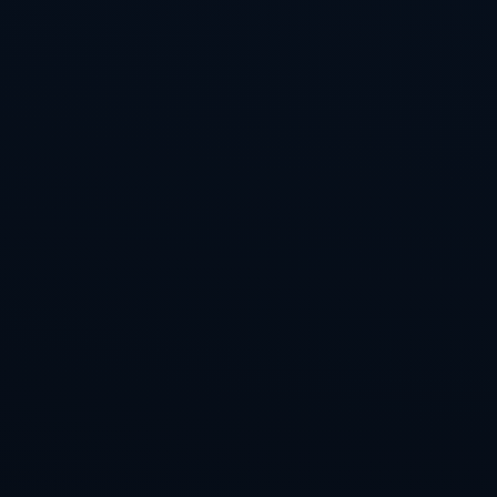
力让他成为掘金进攻中不可或缺的发动机。
在双方的较量中，约基奇一直扮演着领导者的
榜样。
### **战略分析：火箭的成功之道**
火箭队此次胜利在很大程度上归功于其团队协
同时在外线寻找更多进攻机会。火箭主教练在赛
这种策略收效明显，让火箭队在比赛中始终保
也为球队的胜利奠定了基础。
### **总结**