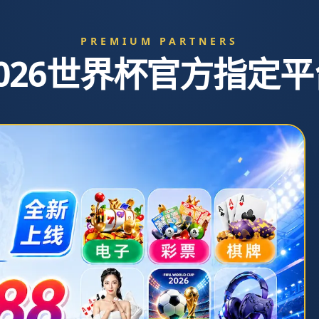
首页
关于我们
产品中心
新闻中心
联系方式