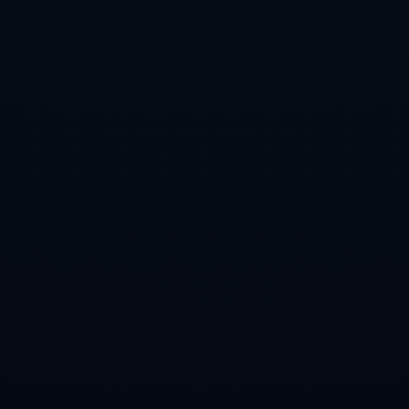
通过数据统计，我们可以看到双方在历史对战中的一些趋势变化。马
刺在过去多个赛季中能力有所下降，湖人则总体保持稳定。然而，本
场比赛后，马刺终于止住了连败的颓势，并有望在未来的比赛中继续