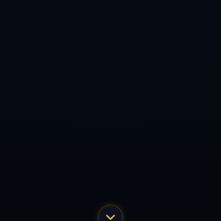
用新策略挑战其他强队。而湖人方面，则需要重新审视自己的**阵容
搭配和战术执行**，才能更好地应对接下来的赛程。
**综述**
这场比赛无疑是一次战术的较量，也是对**年轻球员能力的一次检验
**。詹姆斯的稳健和瓦塞尔的崛起为我们呈现了篮球场上老将与新星
的碰撞。对于马刺而言，这场胜利不仅仅是一场普通的比赛胜利，更
是突破心理障碍的重要里程碑。而湖人队则需要迅速调整状态，为接
下来的比赛做好更充足的准备。篮球的魅力就如同这场比赛，无私分
享与无畏创新总能掀起新的篇章。
福克斯是第5位空砍60+的控卫，此前库里／利拉德／布伦森／肯巴
苏群：我从来都支持归化外援 理由有这三点
友情链接
栏目导航
联系我们