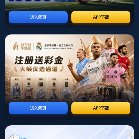
科比父亲乔-布莱恩特去世 享年69岁
2026-07-07T09:28:57+08:00
**科比父亲乔-布莱恩特去世 享年69岁：回顾篮球名宿的辉煌与影响
**
*前言：乔-布莱恩特，这位曾在NBA和海外赛场上闪耀的篮球传奇人
物，最近不幸去世，享年69岁。这不仅仅是一位伟大球员的离世，更
让人回忆起他如何影响了多个篮球世代，尤其是他的儿子——同样的
篮球传奇科比-布莱恩特。*