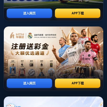
跌宕起伏！米勒强投三分遗憾未能命中，篮网17分逆转黄蜂
2026-07-07T09:28:57+08:00
### 跌宕起伏！米勒强投三分遗憾未能命中，篮网17分逆转黄蜂
在一场令人目不暇接的NBA比赛中，布鲁克林篮网与夏洛特黄蜂展开
了一场精彩绝伦的对决。随着比赛的进行，篮网在下半场展现出惊人
的韧性，完成了**17分的逆转**，显示了他们在比赛中的强大实力。
与此同时，黄蜂队的米勒在关键时刻的三分球投篮虽然声势浩大，却
未能命中，成为了这场比赛中一个小小的遗憾。
#### 比赛的起伏：篮网的挑战与反击