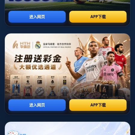
拉亚：回到酋长球场的感觉真好，咱们周日见！
2026-07-07T09:28:57+08:00
# 拉亚：回到酋长球场的感觉真好，咱们周日见！
在足球世界中，球迷和球员之间的情感连接无疑是最为强烈的。而当
一位球员在社交媒体上分享他的感受时，往往会引发无数共鸣。正如
拉亚所说：“回到酋长球场的感觉真好，咱们周日见！”这一句话，不
仅展现了他对主场的热爱，更传达了足球带来的团结与激情。本篇文
章将探讨拉亚与酋长球场之间的情感纽带，以及他能够为球队贡献的
价值。
## **酋长球场的独特魅力**
酋长球场作为阿森纳足球俱乐部的主场，自投入使用以来就以其现代
化设施和热烈的氛围吸引着无数球迷。这个球场不仅仅是竞技的舞
台，更像是一个承载着希望与梦想的地方。每当客队来到这里，都会
感受到来自四面八方的热情呐喊，而球员们在这样的氛围中也能发挥
出更好的水平。