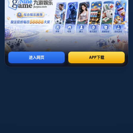
在英超联赛的转会市场上，从未缺乏令人瞩目的球员，而**贾登·桑乔
**无疑是其中之一。近日，记者透露，**曼联**俱乐部愿意聆听对这
位年轻前锋的租借报价。这无疑为多家俱乐部带来了希望，同时也引
发了球迷们的广泛讨论。