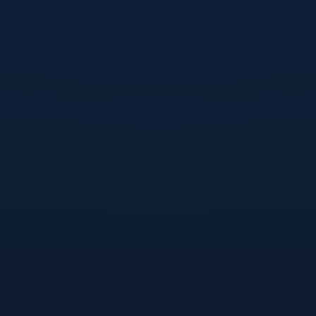
部有一个完整的赛季，这将给他提供一次重新证明自己的机会，不论
是在技术层面还是心理承受能力上。对于曼联而言，租借他也意味着
能够减轻薪资压力，同时为其他年轻球员腾出更多的出场机会。