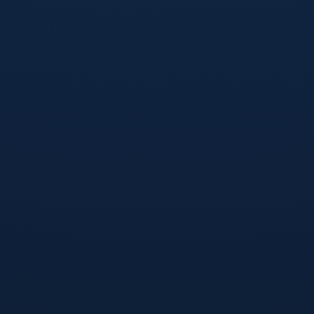
桑乔于2020年加盟曼联，从多特蒙德转会而来，身价曾高达7300万英
镑。然而，近年来他的表现并未达到预期，这也让他的未来变得扑朔
迷离。虽然他在上赛季的表现有所回升，但俱乐部和教练组对他的发
展反馈却并不乐观。因此，租借的提议似乎成为双方的一个合理选
择。
许多专家分析认为，**桑乔的租借将使他获得更多的比赛时间**，有
助于他重拾状态并展现自己的潜力。例如，若桑乔能够在另一个俱乐