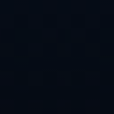
按照目前的转会传闻，多个欧洲俱乐部对桑乔表现出浓厚兴趣。在意
甲和西甲等顶级联赛中，一些球队非常渴望引入这位英格兰国脚。他
们相信，桑乔可以为他们的攻击线注入新的活力与创造力。例如，在
意大利，**AC米兰**被认为是最有可能租借桑乔的球队之一。米兰正
在重建阶段，桑乔的技术特点与球队的战术需求非常契合，若能成
行，无疑将提升球队的竞争力。
Manchester United 方面也在积极探索租借的具体方案，以确保桑乔在
新球队能够获得良好的发展。这既是对桑乔个人职业生涯的负责，也
是在确保球队资产合理配置的情况下，寻求最有利的解决方案。