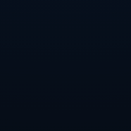
#### 格林伍德的决策与未来