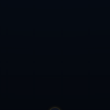
引力，但他最需要的是明确自己的愿景，并考虑自己在新环境中的表
现。研究显示，球员转会前若能进行充分的自我评估与制定清晰的目
标，往往能在新球队中快速立足。因此，无论最终选择如何，格林伍
德都要意识到这将是他职业生涯的重要转折点。
#### 总结
德泽尔比每天向格林伍德表明的坚持和诚意，代表了现代足球中教练
与球员之间沟通的重要性。这不仅关乎一名年轻球员的未来，更是俱
乐部对于人才的理解与重视。随着转会窗口的临近，**格林伍德的选
择将成为整个夏季转会市场的焦点之一**。无论他是否加盟，德泽尔
比的努力都值得赞赏，也为其他教练树立了榜样。
爱德华兹34+6施罗德16+10 美国热身赛逆转德国
约基奇41+11掘金擒狼回西部第一 太阳复仇快船
友情链接
栏目导航
联系我们