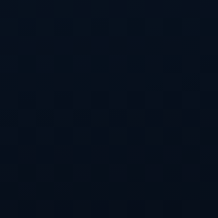
掌声，也让媒体纷纷赞扬他的职业素养。
显示了他的表现受到球迷的广泛认可，并且反映
巅峰的关键人物。
。在前个赛季，曼联的后防线屡屡出现失误，影
纳纳的快速反应和对战局的准确判断，有助于球
更加紧密。
好地冲击联赛冠军。在这场比赛后，许多粉丝以
位新门将的喜爱。
的推移，越来越多的球迷开始关注他的个人发
力，也为整个球队带来了正面的信号。他的精彩