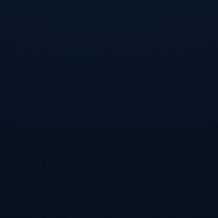
纳以绝对优势当选曼联球迷票选全
2026-07-07T09:28:57+08:00
佳**
表现，毫无悬念地当选为全场最佳球员。这场比赛不仅
，奥纳纳的稳定性和反应速度让人印象深刻，正是这种
扑救能力和场上的指挥能力均达到了顶尖水平。特别是