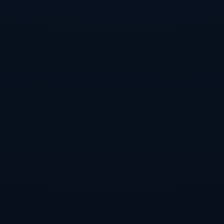
失球的发生。奥纳纳的出色表现不仅赢得了全场观众的
*的选票，成为曼联球迷心目中的最佳球员。这一数据充分
上分享了他们对奥纳纳的喜爱，认为他是曼联今后重返
的防守策略，也让整个后防线的稳定性得到了显著提升
的存在帮助后防线更加牢固，传递给队友一种安全感。
曼联教练组的战术思路非常契合。教练在赛后指出，奥
指挥为后防线提供了更清晰的指示，使整个团队的协作
奥纳纳的积极参与下，诸多球迷也开始相信球队能够更
支持，有的甚至开始制作有关他的应援视频，以示对这
为了这支年轻而充满潜力的队伍的核心一员。随着时间
华。
*当选曼联球迷票选全场最佳，不仅彰显了他个人的卓越能
逐渐成为曼联重回巅峰的重要一环。