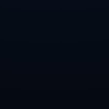
**两队战术的较量**
从战术层面来看，凯尔特人的成功在于他们精准的防守布局和张弛有
度的进攻。球队通过不断的轮转和锋线施压，限制了特雷·杨的突破，
并有效地封锁了其他老鹰队员的得分渠道。相较之下，老鹰在应对布
朗和塔图姆时显得力不从心。他们在防守端的漏洞被对手屡次抓住，
导致未能在关键时刻逆转比赛。
**系列赛的潜在转折**
对于凯尔特人而言，本场胜利不仅是一次战术上的胜利，更是心理层
面的巨大优势。他们将系列赛的总比分扩大到了3-1，只要再胜一场即
可晋级下一轮。而老鹰若想逆转局势，则需要在接下来的比赛中做出
调整，不仅要在防守端加强对双探花的限制，更需要在进攻端寻找更
多的突破口。
**总结**
这场凯尔特人力克老鹰的比赛，不仅展示了球员的*个人技术与团队默
契*，更为系列赛的发展奠定了基调。通过分析双探花和特雷·杨的表