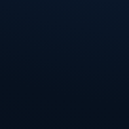
英超争
### 英超争冠三强欧战后表现 阿森纳最强曼