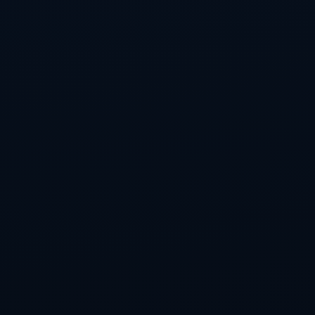
然而，随着欧战的到来，这三强的表现出现了显
物浦的表现也将一并探讨。
较量中，展现了强大的竞争力。在最近的比赛
高等年轻球员，他们不仅为球队提供了进攻火
纳通过快速的反击和有效的控球，完全压制了
英超联赛中，球队却频频失分。在近期的比赛
教练瓜迪奥拉的战术安排未能充分发挥出球员
。