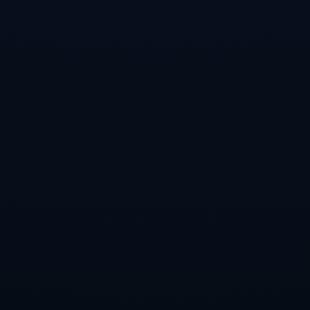
例如，在一场与曼城的比赛中，利物浦在落后的情况下，正是凭借着
赫拉芬贝赫的关键传球和队友们的默契配合，最终以4-3取得了胜利。
这样的场景，成为了许多球迷茶余饭后的谈资，他们津津乐道于“赫拉
芬贝赫时刻”，那是一种对逆转的期待与渴望。