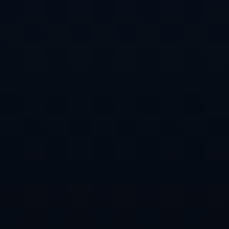
显示，曼联的市值在短时间内减少了近2亿英镑，这让投资者和球迷们
感到失望。**分析师认为，这一股价下跌反映了对球队管理不善和未
来发展前景的担忧。**
### 财报的惨痛数字
日前，曼联发布的财务报告显示，球队在最近一个财年中亏损了近1亿
英镑。尽管俱乐部在收入和商业赞助方面仍表现强劲，但过高的运营
成本和转会支出使得盈利能力严重受损。**对于这样一支声誉卓著的
俱乐部来说，这样的亏损尤为令人震惊。**投资者开始对俱乐部的管
理层质量表达怀疑，造成了股价的进一步下跌。
### C罗的言论和球队氛围
与此同时，C罗在公众场合对曼联管理层的批评言论也为球队的状况
雪上加霜。虽然C罗已经离开了红魔，但他对球队的经历和表现的质
疑再度引发了对曼联当前困境的讨论。在采访中，C罗指出了**俱乐
部需要进行深刻的变革**，这进一步激化了外界对球队未来发展的担
忧。
### 案例分析：长期发展与短期利益的抉择
从曼联的案例中，我们不难发现，当一家俱乐部在追求短期利益时，
往往会影响其长期发展。在市场上的竞争日益激烈的情况下，管理层
需要认真考虑如何平衡短期盈利与长期成长的关系。_正如许多成功的