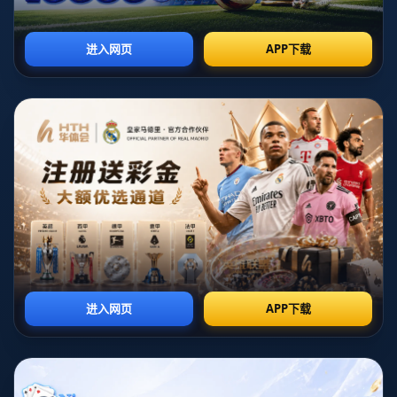
哈弗茨：有时我们的防线有点过于靠后
2026-07-07T09:28:57+08:00
**哈弗茨：有时我们的防线有点过于靠后**
在现代足球中，**防守与进攻的平衡**至关重要，而这一点在最近的
比赛中得到了充分体现。德国球员哈弗茨在赛后的采访中提到：“有时
我们的防线有点过于靠后。”这一观点不仅反映了他对球队表现的深刻
理解，也引发了关于球队战术布局以及防守策略的广泛讨论。本文将
探讨哈弗茨的这一看法，以及如何通过调整防线位置来提高球队整体
表现。
### 哈弗茨的深刻观察