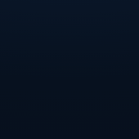
### 防线位置的影响
防线的合理位置直接关系到中场与前场的连接。如果后卫线处于较低
的位置，**中场球员**将面临巨大的压力，需频繁回撤以补充防守，
而这将消耗他们的体能，影响进攻效率。此外，后防线靠后还意味着
进攻球员需要过长的距离才能入侵对方禁区，这无形中增强了对方的
防守难度。