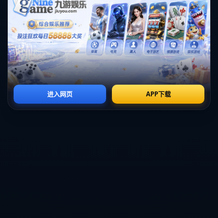
作为英超历史上最成功的俱乐部之一，曼联在转会市场上的动向总是
备受瞩目。近年来，新任主帅对球队阵容进行了多次调整，力求重返
英超顶峰。根據罗马诺的报道，曼联对齐尔克泽的关注旨在补充球队
的攻击线，尤其是在面对伤病和状态起伏的情况下，年轻球员的引入
无疑能够为球队注入新鲜血液。
然而，尽管曼联对齐尔克泽表现出兴趣，这并不意味着他是球队的首
选目标。事实上，俱乐部目前更倾向于追求其他更具实战经验的前
锋，尤其是希望引入能在激烈竞争中立刻发挥作用的球员。
#### 其他竞争者与前景分析
除了曼联，齐尔克泽在市场上的竞争者也不在少数。许多**欧洲顶级
球队**正在密切关注他的动态，这增加了转会的复杂性。对于齐尔克
泽本人而言，如何选择一条适合自己发展路径的道路至关重要。他能
否抓住机会，在新的环境中焕发出他应有的潜力，将直接影响他的职
业生涯。
在这种背景下，齐尔克泽的前景不仅与曼联的意图有关，也取决于他
在训练营和友谊赛中的表现。如果能够展现出过人的实力，其市场价
值无疑将会进一步上升，甚至引起其他俱乐部的激烈竞争。
#### 曼联的未来计划