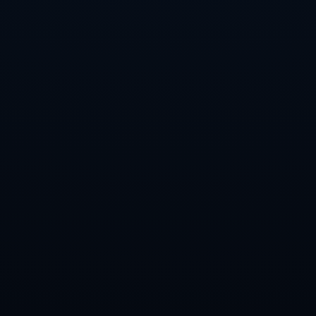
曼联的非头号目标的定位，也反映出他们在转会市场上更加成熟的策
略。球队在过去几年的转会中遭遇了不少失利，俱乐部管理层显然在
努力改进这一步骤，通过**细致的球员评估**来确保每次引援的成功
率。
另外，球队青训的进一步发展也为曼联未来的转会活动提供了良好的
基石。**年轻球员的崛起**将使得俱乐部在转会市场上更加灵活，以
便在不影响整体架构的情况下，引进有潜力的球员。
综上所述，曼联对齐尔克泽的兴趣无疑令人瞩目，但这更像是他们广
泛调查潜在引援的一部分。齐尔克泽作为一名才华横溢的年轻球员，
其未来离不开合适的机会和环境，希望在接下来的转会窗中，他能够
做出明智的选择，开启崭新的职业篇章。