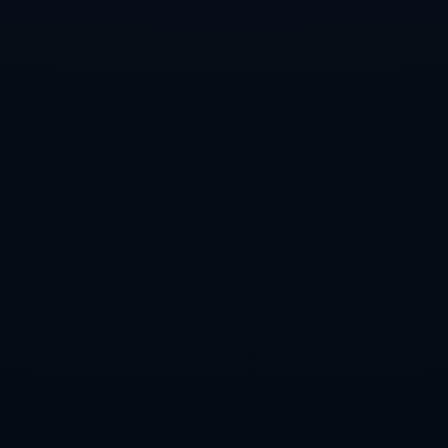
### 海多斯
海多斯是一名全面的中场球员，凭借其出色的技术和战术意识，他在
球场上总能为球队创造机会。作为卡塔尔队的重要核心球员，他的入
选无疑将提升球队的中场控制能力。在2019年亚洲杯及世预赛中，海
多斯的表现都非常出色，他的稳定性和创造力使他成为球队不可或缺
的部分。
### 阿菲夫
阿菲夫也是卡塔尔国家队的一位明星球员，以其快速的突破和灵活的
边路盘带著称。他在比赛中的速度和决策能力，使得对手防线常常面
临巨大的压力。在过去的比赛中，阿菲夫不仅凭借个人能力改变了比
赛进程，还为队友创造了多个进球机会。审视他的表现，毫无疑问他