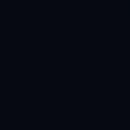
是卡塔尔在本届亚洲杯的重要依靠。
### 蒙塔里
作为前锋的蒙塔里，凭借其强大的身体素质和优秀的进攻嗅觉，已经
在国际赛事中屡次打进关键进球。他的入选不仅丰富了球队的进攻选
择，也为球队提供了个人突破的可能性。在过去的比赛中，蒙塔里常
常能在关键时刻挺身而出，为球队的胜利贡献自己的力量。
## 亚洲杯的展望
随着亚洲杯的临近，卡塔尔队的阵容逐渐明朗。无论是从**攻防体系
**的构建还是从球员的状态来看，海多斯、阿菲夫和蒙塔里等人的表
现都将极大影响球队的最终成绩。在这场亚洲足球的顶级盛宴中，球
迷们无疑期待看到他们的精彩表现。
卡塔尔国家队的训练和备战也将是媒体关注的焦点，教练组如何合理
调配球员，确保每位球员都能在最佳状态下参赛，将决定球队在比赛
中的竞争力。此外，作为东道主，卡塔尔在主场的优势也不容小觑。
在分析卡塔尔的集训名单时，我们可以看到球队正朝着更高的目标迈
进，在**亚洲杯**的赛场上，他们不仅承担着争冠的使命，还向世界
展示着卡塔尔足球的崭新面貌。整体来看，球队的实力与阵容深度都
有了明显提升，值得球迷们期待这场即将上演的足球盛宴。