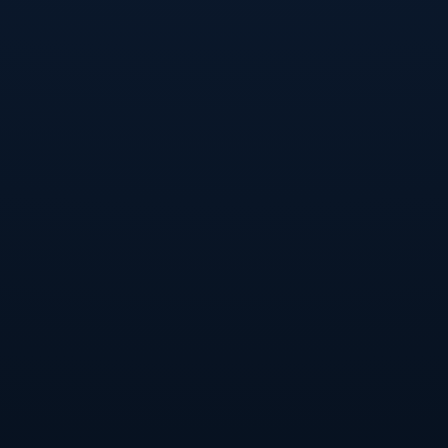
#### 与NBA控卫的较量