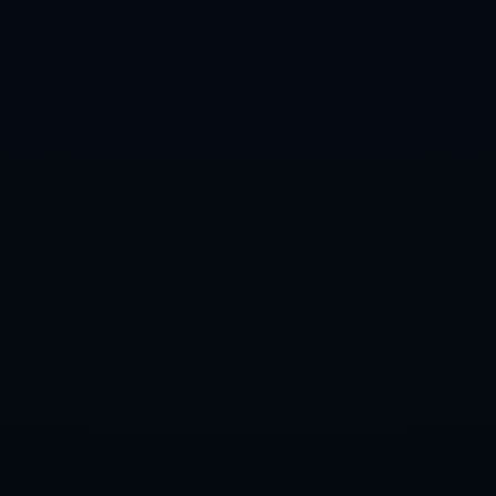
阿拉基的成功也反映了近年来年轻控卫的崛起，他们不仅具备出色的
身体素质，更在技术和心理素质上不断增强。在面对NBA排名靠前的
控卫时，阿拉基始终保持了一种淡定与从容。他明白，**赢得比赛不
仅需要个人能力的发挥，更需要团队的配合与协作**。
以阿拉基对抗联盟顶级控卫的表现为例，他并没有仓促出手，而是选
择在对方防守出现漏洞时果断出击。这种冷静的判断和高效的执行
力，也成为了比赛胜负的关键。因此，在未来的比赛中，阿拉基必将