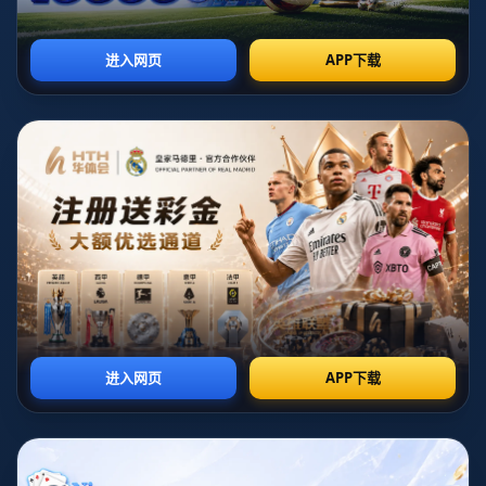
阿拉基狂砍24分率队逆转 对飚NBA控卫不甘示弱
2026-07-07T09:28:57+08:00
### 阿拉基狂砍24分率队逆转 对飚NBA控卫不甘示弱
在NBA的赛季争夺中，总有一些年轻球员以出色的表现打破常规，成
为比赛的焦点。**阿拉基**作为一名新晋控卫，近期的一场比赛更是
让人赞叹不已，他独自砍下24分，带领球队成功逆转。毫无疑问，这
位年轻球员正在展现出与联盟顶级控卫抗衡的实力。
#### 阿拉基的崛起
对于阿拉基而言，能在如此高水平的比赛中取得如此成就，这不仅仅
是个人努力的结果，更是其潜力与能力的全面体现。这位年轻控卫在
场上表现出的**坚定意志与卓越技巧**，让人们不禁联想到当年的超
新星。本赛季，阿拉基逐渐找到自己的节奏，并不断进步，成为球队
不可或缺的一员。