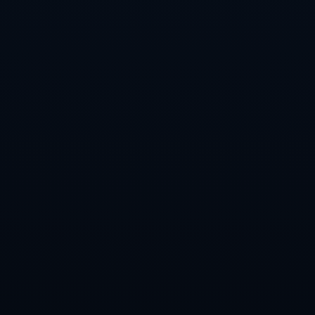
**在分析本场比赛时，我们必须提到波兰队的顽强精神**。虽然他们
一度被动，但从未放弃抵抗。波兰在比赛后期也曾创造出多次得分良
机，只是在最终一刻未能把握住。然而，他们的拼搏精神仍然值得尊
重与肯定。
***从整体看，葡萄牙队以3-1战胜波兰的比赛展现了他们在欧国联上
的雄心壮志***。无论是球队的整体战术，还是个人球员的闪光表现，
都让这场比赛成为了经典。球队继续在欧国联中前行，未来的每一步
都可能影响最终的冠军归属，而葡萄牙则通过这场胜利，明确地显示
出他们对荣誉的渴望和追求。
这场比赛结束后，球迷们对接下来的比赛充满期待。**葡萄牙的表现
让他们对未来更加乐观，并相信在这些明星球员的领导下，球队有能
力迎接任何挑战**。