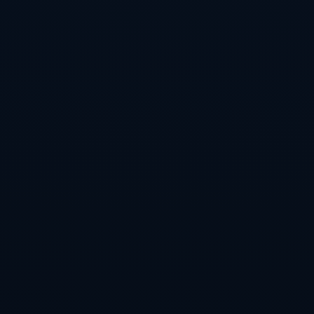
#### 76人的挑战
对于76人而言，这一场失利无疑是个沉重的打击。球队在进攻端表现
乏力，尤其是明星球员**乔尔·恩比德**在关键时刻未能发挥出应有的
水平。尽管恩比德对篮筐的威胁不可小觑，但凯尔特人的防守策略有
效遏制了他的得分。而76人的替补阵容同样未能找到有效的得分方
式，整个球队陷入了得分荒的困境。