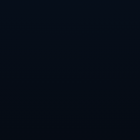
在比赛中，**巴夫金不仅得到了28分**，而且他每一次出手都让球迷
们的心脏极速跳动。作为一名年轻球员，他在场上的表现显示了他卓
越的篮球智商和敏锐的比赛意识。这种能力不仅仅体现在得分上，还
包括了他对比赛节奏的控制与对机会的把握。例如，在比赛的关键时
刻，他通过迅速的判断和精准的投篮，将球送入篮筐，为球队注入了
新的活力。
老鹰队在进行战术调整的时候，教练组也对巴夫金寄予厚望。他不仅
是球队的主要得分手之一，更是在需要关键得分时的重要依靠。老鹰
队的整体战术，特别是在第三节，明显围绕巴夫金展开，充分发挥他
的投篮能力和突破技巧，迫使对手不得不集中防守他，造成了其他队
员的多次空位机会。
回顾历史，许多NBA传奇球员在关键时刻都有类似的表现，**如科比·
布莱恩特**和乔丹。在比赛的最后阶段，靠着超强的个人能力和冷静
的心理素质，他们在绝境中逆转局势。而如今，巴夫金正逐渐向这一
目标迈进，成为老鹰队未来的核心力量。
此外，巴夫金的成长不仅得益于个人努力，也与教练团队的悉心培养