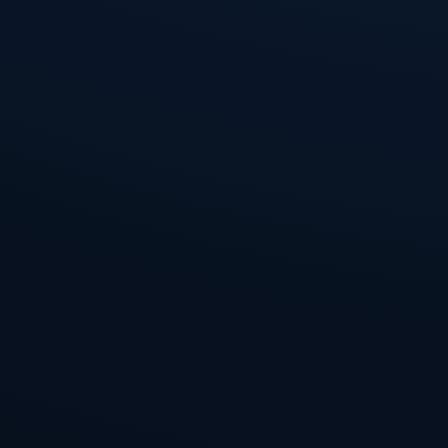
一步登天！琼
### 一步登天！琼斯送助攻，伊戈达罗下顺
在现代篮球比赛中，**进攻配合**与球员
中，琼斯的神奇助攻与伊戈达罗的技术展示完美
眼球与讨论。
这一幕发生在比赛的第三节，琼斯凭借着出色