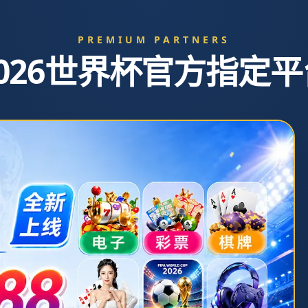
首页
关于我们
产品中心
新闻中心
联系方式