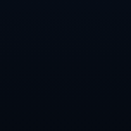
们的平均水平。这也为许多球队在对阵勇士时提供了有价
不开全队的努力。掘金其他球员在防守端和进攻端都给
值得一提的是，掘金的替补球员在关键时刻的贡献，使
场战术博弈。掘金通过**默契的团队合作**和**针对
士来说，这场失利为他们敲响了警钟，也让他们意识到
也让人更加期待接下来的精彩对决。
任督二脉
0梅州