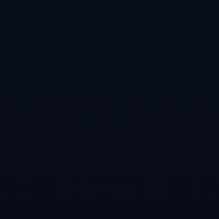
的核心。他不仅在进攻端贡献突出，在篮板球的争抢以
成功终结勇士的连胜势头。
，但显然被掘金队的针对性防守所限制。勇士队虽然一直以
作为勇士的核心，当其得分受到限制时，球队整体的进
来应对不同的对手。
影。他们通过**高强度的防守**，有效地压制了勇士外