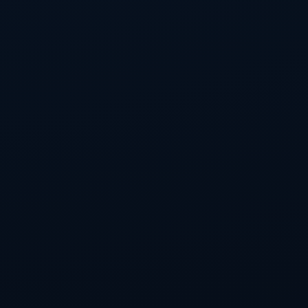
5连胜
对决成为了焦点。尤其是在掘金终结勇士五连
季的走势增添了更多悬念。
14个篮板和8次助攻，几乎完成了三双。约基奇