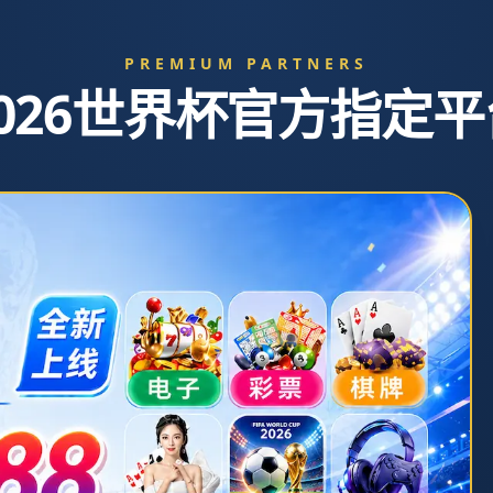
首页
关于我们
产品中心
新闻中心
联系方式