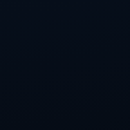
及传球视野上也展现出了顶级中锋的风采。可以
来以强大的外线投射能力闻名，但面对掘金队的
攻效率也受到了一定影响。对于勇士而言，这场
线王牌的三分球命中率。数据上显示，勇士队在