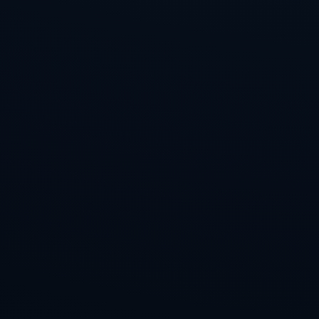
以其全面的技术和灵活的场上表现成为掘金队
说，正是由于约基奇的出色发挥，掘金队才能
**库里的挑战**
**斯蒂芬·库里**虽然在比赛中得到18分
联防策略，他们的进攻节奏被明显打乱。库里
失利或许是一个提醒——需要更具变化的战术
**战术分析与案例**
在这场比赛中，掘金队的防守策略可谓立竿见