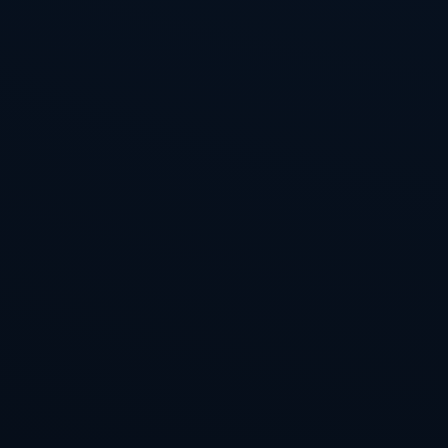
约基
**前言**
NBA赛季如火如荼地进行着，球迷们都在密
胜的比赛中，尼古拉·约基奇和斯蒂芬·库里
**约基奇的出色发挥**
在这场比赛中，掘金队的中锋**尼古拉·约基