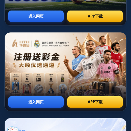
恩比德：若有人说他不在乎MVP 他肯定是在胡扯
2026-07-07T09:28:57+08:00
### 恩比德：若有人说他不在乎MVP 他肯定是在胡扯