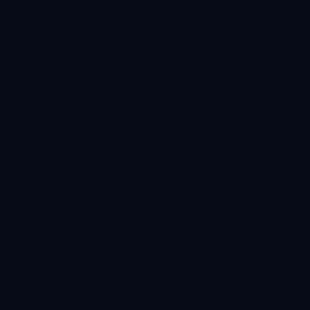
#### **恩比德的心声**
恩比德的言论体现了他对比赛的热爱和追求，作为一名在NBA崭露头