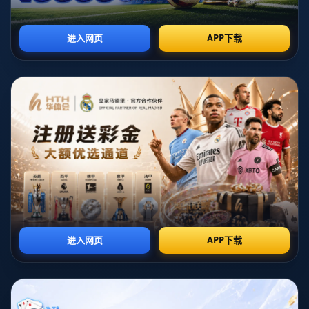
戴格诺特：威金斯提升了比赛等级，我想做得更多并提升效
率
2026-07-07T09:28:57+08:00
### 戴格诺特：威金斯提升了比赛等级，我想做得更多并提升效率