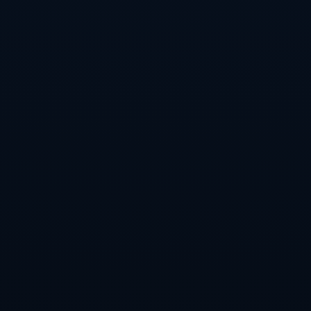
例如，早在2022赛季的决赛中，戴格诺特就开始尝试不同的进攻选
项。他不仅在三分线外频频出手，还通过快攻和挡拆战术拉开了更多
进攻空间。这种变化使得他的表现更为全面，同时也为威金斯的突破