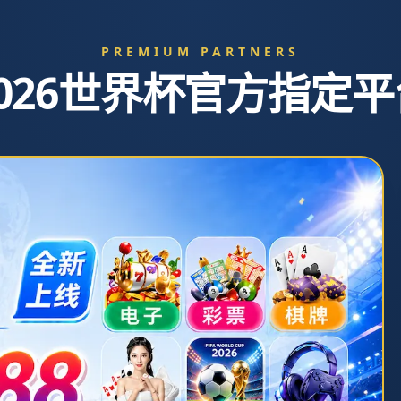
首页
关于我们
产品中心
新闻中心
联系方式