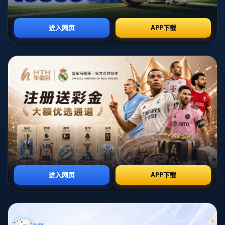
国足归化塞鸟暂停留在传闻中 伊万不排斥优质归化
2026-07-07T09:28:57+08:00
**国足归化球员话题为何热议：塞尔维亚球员归化带来的影响**