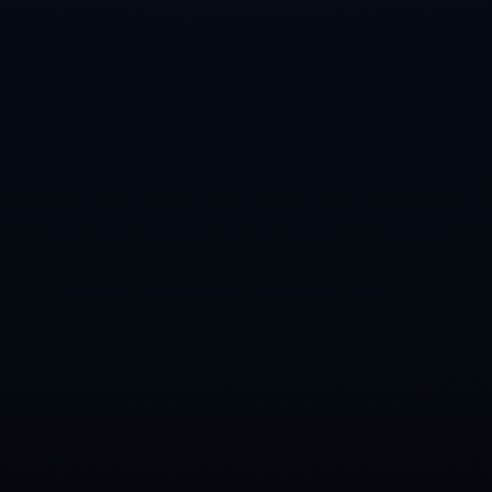
*案例分析*显示，日本足球的国际化和成功得益于其从一开始就重视
球员的整体适应能力，而非单一的技术水平。通过引入外籍球员，提
高本土球员的竞技水平，日本队在亚洲乃至世界舞台逐渐崭露头角。
这为中国足球如何处理**归化政策与本土发展**提供了很好的借鉴。
在可预见的将来，归化球员的政策仍将是中国足球改革过程中重要的
议题之一。**合理而灵活的归化政策不仅可能提升国家队的水平，还
会促进国内足球生态的多样性和成熟度**。因此，如何在引入外籍球
员和培养本土球员之间取得平衡，将成为未来国足发展的关键任务。
绿军大胜马刺6连胜 杨40+13老鹰克奇才止4连败
戴琳宣布退役：19年职业生涯结束 退了 江湖再见
友情链接