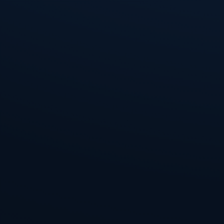
英媒
### 英媒：萨拉赫范迪克阿诺德可能随克洛普
近期，英媒爆料称，利物浦主教练尤尔根·克
中特别引发了热议，究竟这是否意味着利物浦
**克洛普与利物浦的成就**
尤尔根·克洛普自2015年执掌利物浦以来