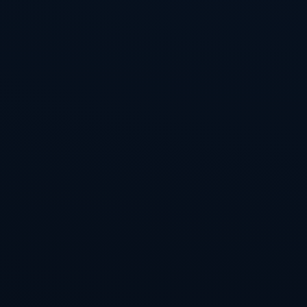
深深影响了球队的表现，许多球员也在他的指
**萨拉赫、范迪克与阿诺德的潜力**
作为利物浦的核心球员，**萨拉赫、范迪克
克则在防守端展现了无与伦比的领导力；而阿
如果他们跟随克洛普离队，球队将在实力上遭
的利物浦来说无疑是一个巨大的挑战。
**转会市场的应对策略**