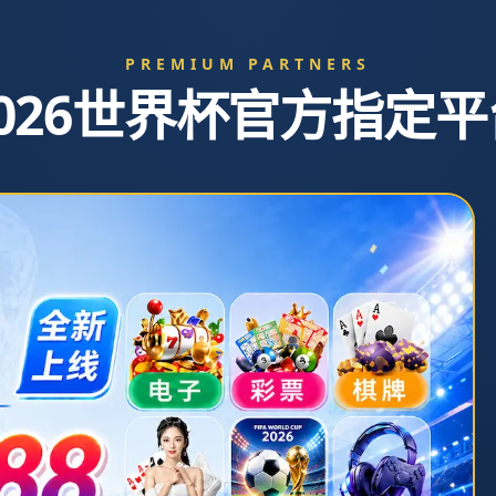
首页
关于我们
产品中心
新闻中心
联系方式