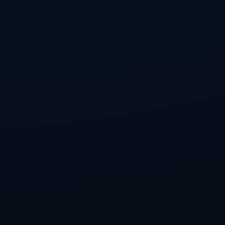
虑引进新鲜血液。**分析转会市场上的潜力新
争中脱颖而出。利物浦若能抓住这一机会，从阴