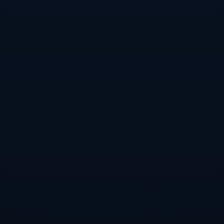
导下达到了职业生涯的巅峰。在这种背景下，克洛普若
和阿诺德**在球队中的作用不可忽视。萨拉赫以其出色的
诺德则以其精准的传球和进攻支持，为球队进攻提供了
受重创。多名球员的离去不仅会影响球队的战斗力，还