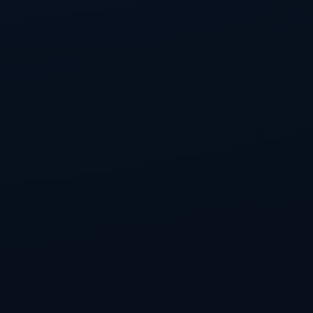
真的选择离开，自然会带来一系列连锁反应。
进攻能力和敏捷性，成为球队的灵魂人物；范迪
很多机会。
可能在更衣室内造成动荡，这对于正处于转型期