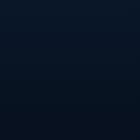
：萨拉赫范迪克阿诺德可能随克洛
2026-07-07T09:28:57+08:00
离队
洛普可能在未来的转会窗口中带走几名核心球员，其中包
的崛起会再次面临挑战？
，球队取得了令人瞩目的成就。他带领球队赢得了包括英超