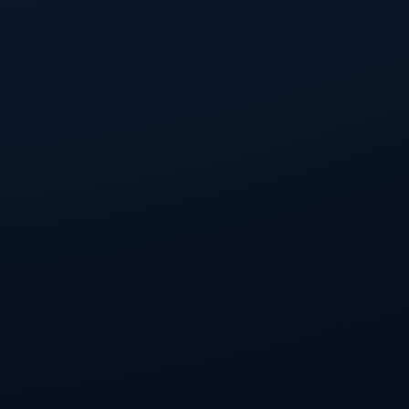
普离队
括萨拉赫、范迪克和阿诺德。这一消息在球迷
和欧冠在内的多个重要荣誉。克洛普的战术理念