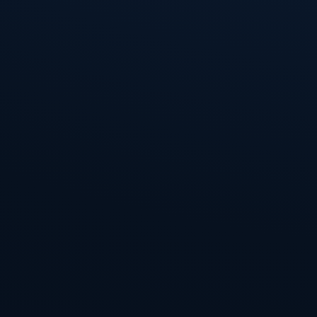
**B费：若有人事变动也不用我们担心**
在现代企业中，**人事变动**是不可避免
能有效地管理和利用“B费”制度，这些人事
### B费的基本概念
B费指的是企业在招聘和管理过程中，采取的