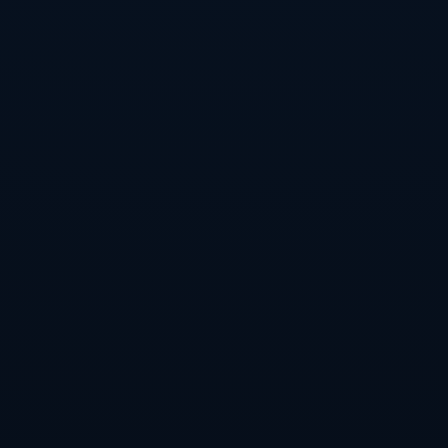
**鹈鹕终结连败，再次崛起**
在另一边，纽奥良鹈鹕迎战休斯顿火箭，他们用一场精彩绝伦的对决
终结了自身的三连败。鹈鹕队在季初展现了良好的势头，但随后状态
波动不定。在对阵火箭的比赛中，经过反复调整，鹈鹕队显示出他们