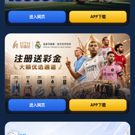
申花虽然输了但收获了他！陈晋一简直齐达内附体
2026-07-07T09:28:57+08:00
**前言**