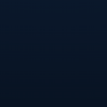
发挥，也正是申花输球后值得高兴的原因。
**战术核心的重要性**