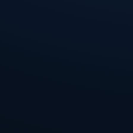
欧文
### 欧文计划与多队会面 将寻找一个家一样