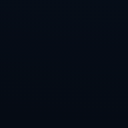
作为一名技术全面的控球后卫，凯里·欧文曾
战，使得他对未来生涯的选择愈发谨慎。在当
联系的球队。