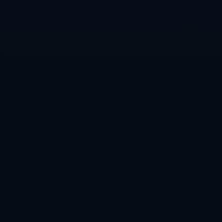
在多个场合展现出他在场上的天赋与领导力。然而，过去
前的交易市场上，多支球队均对他的加盟表示出浓厚兴