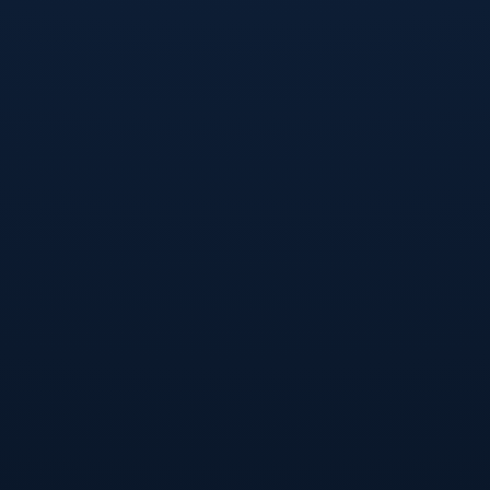
细看利物浦的比赛数据，可以发现他们的进攻效率显著提升。球队新
引进的前锋及老将的复苏，让利物浦在进攻端拥有了多样化的选择。
例如，在与强敌交锋时，利物浦的反击速度和配合默契度，都明显优
于同级别球队。此外，中场的控球能力也为利物浦创造了更多的进攻
机会。这些因素共同促成了他们在**英超夺冠赔率**上的攀升。
**数据分析**显示，利物浦本赛季的平均进球数已经达到2.5，防守端
的失球特别是在主场的表现也同样出色。这样的能力进一步印证了他
们作为 **英超冠军的热门球队**，绝非浪得虚名。