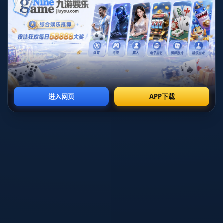
这样的变化不仅反映了球队的实力提升，也展现了未来比赛的无限可
能。
首先，利物浦本赛季的表现无疑令人印象深刻。球队在主场和客场的
稳定性都得到了显著提高，尤其是在面对弱旅时，利物浦展现了**强
大的进攻火力**和坚固的防守体系。在最新的比赛中，利物浦成功击
败了多支强队，令球迷们对他们的夺冠前景充满期待。在这一背景
下，博彩公司对于利物浦的**夺冠赔率**进行了提升。
相比之下，曼城近期的表现略显波动，虽然他们依旧在技术层面上具
备强大的实力，但球队的战术风格似乎出现了些许疲态。而阿森纳虽
然在赛季初期表现出色，但在与强队的直接对抗中却未能如愿，这使
得他们在赔率榜单上逐渐落后于利物浦。