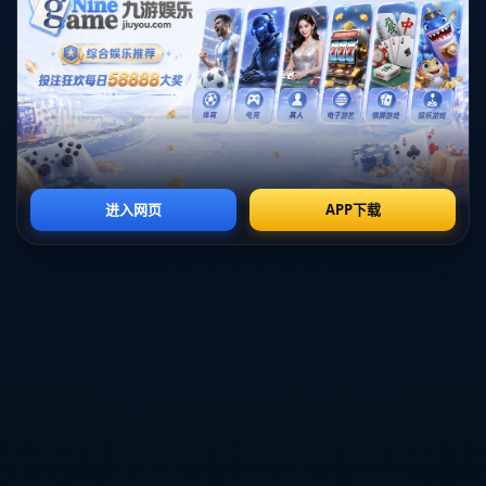
例如，在保罗·乔治和卡怀·伦纳德缺席的情况下，约基奇在与洛杉矶
快船的比赛中打出了本赛季最高的三双。他不仅得分上双，还为队友
创造了多个得分机会。这种频繁的助攻体现了他的团队思维，让许多
球迷和球员对他的比赛理念肃然起敬。
#### 身份的转变与责任
成为一名NBA球星意味着巨大的压力和责任，而约基奇在这一点上表
现得尤为成熟。他清楚自己的角色，不会因为名声而改变自己的风
格。KD提到，约基奇在场上所展现的无私精神，实际上是一种对同伴
的尊重。他深知，单靠个人的能力是无法赢得比赛的，团队合作才是
通往胜利的关键。