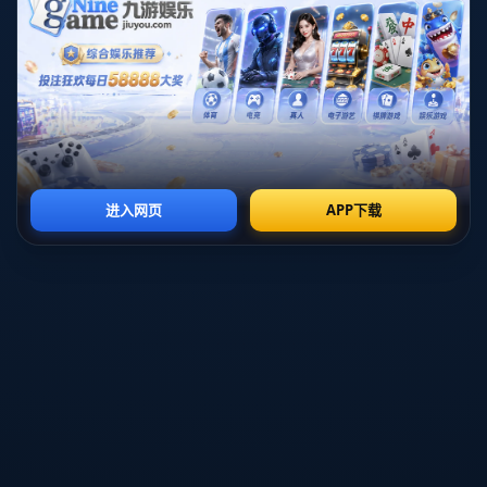
这种战术的运用，使得森林狼不仅能在进攻端得到更多的得分机会，
同时也在防守端给了掘金队施加了更大的压力。
#### 森林狼的团队合作
除了明星球员的出色发挥，**森林狼**的整体团队合作也是他们取得
胜利的重要因素。本场比赛，森林狼的替补队员同样发挥出色，多名
球员有效分担了得分压力，确保球队在进攻端的持续火力。相比之
下，掘金队则显得有些孤立无援，尽管明星球员尼古拉·约基奇也有出
色表现，但整体协同作战能力不如对手。
正如专家分析指出，随着季后赛的深入，**比赛的强度会逐渐增加
**，团队的深度和合作准则将成为决定成败的关键。森林狼通过精妙
的团队配合，以及对比赛节奏的把控，展现出了过硬的实力。
#### 状态火热的森林狼
当前，森林狼已经将自己在季后赛中的战绩提升至**2-0**，全队的士
气正值高涨。与此同时，球队的攻防体系逐步走向成熟，各个位置的
球员在比赛中的表现都有所进步。特别是新的战术体系逐渐形成，教
练组针对掘金的弱点进行了有效的针对性布置。
在接下来的比赛中，**森林狼如果继续保持这样的状态**，他们将有
很大机会继续扩大领先优势，为期待已久的季后赛更进一步铺平道