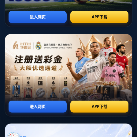
0比3不敌浦项 上海海港创队史亚冠正赛最长不胜
2026-07-07T09:28:57+08:00
**突破与挑战：上海海港在亚冠联赛中的艰难历程**
*在亚洲足球的舞台上，中国足球俱乐部的表现备受关注，而上海海港
作为中超劲旅之一，其在亚冠联赛中的表现总是被寄予厚望。然而，
最近的一场比赛以0比3不敌浦项，上海海港不仅没能获得一场胜利，
还创下了队史在亚冠正赛中的最长不胜纪录。这一结果无疑让许多球
迷心痛不已，同时也引发了关于球队未来发展的深入思考。*
**上海海港的挑战**
上海海港自参加亚洲冠军联赛以来，一直肩负着为中国足球争光的重
任。此次不敌浦项，不仅是一次简单的失利，更是对球队在亚洲赛场
表现的一次全面考验。面对对手的出色发挥，上海海港的球员们显然
遇到了巨大的挑战。
上海海港这次的失利，主要反映在**进攻效率不足**和**防守漏洞明
显**上。虽然球队在主场表现实力，但在面对像浦项这种具有丰富经