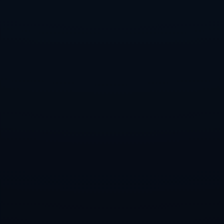
感到担忧。作为国家队的重要前锋，韦世豪在这场比赛
控了比赛节奏。我们不禁要思考，是不是在激烈的比赛
在之前的某场赛事中，扬科维奇曾尝试引入一名备用前锋，
使用未必总能奏效。*如果球队能够在后续比赛中更加灵
的排兵布阵。一方面，可以尝试更多的战术组合，以适
，或许会带来意想不到的效果。
同样重要。从不久前的训练营中，我们看到韦世豪在对
够自信的状态下，韦世豪才有可能重返巅峰，打破进球荒