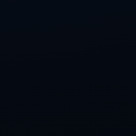
的团队需要对战术做出更加深入的分析，确保每
机会，尽快摆脱低迷，*为国家队争光添彩*。