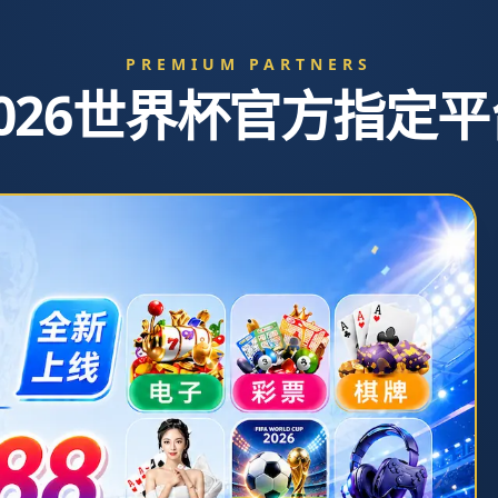
首页
关于我们
产品中心
新闻中心
联系方式