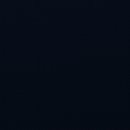
中并未能发挥出应有的水准。他的零进球表现不
中，韦世豪无形中承受了太多压力，导致了表现
结果同样未能给球队带来明显的提升。尽管他在
活调整战术，或许能为韦世豪等主力球员创造
应对手防守和比赛进程；另一方面，给予球员更
抗训练中的活力与灵动，正是这种状态应该在正
*。