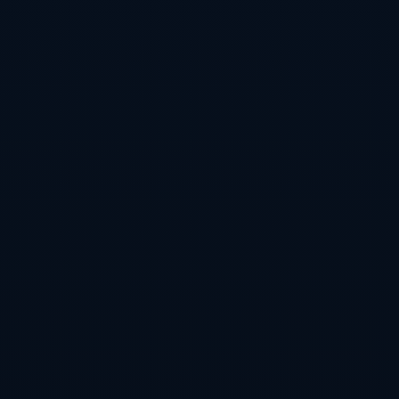
胜利，更是团队精神、策略安排和个人发挥的完美结合。