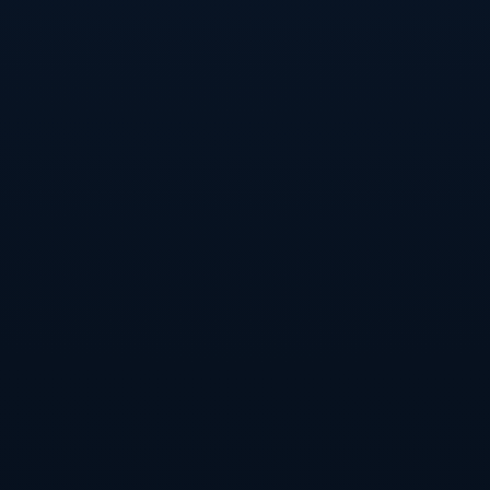
在这场对勇士的胜利中，湖人的战术体系和球员之间的默契配合成为
了胜负的关键。有报道称，湖人通过多个轮换阵容来打乱勇士的节
奏，充分利用速度与力量的结合，对勇士施加了巨大的压力。这样灵
活的战术安排，有效地展现了湖人队对于比赛的深刻理解，这也是皮
蓬所强调的。
**案例分析**：在这场关键比赛中，湖人利用**快攻战术**为球队创
造了多个得分机会，尤其是在第二节，湖人凭借一波**14-0的攻击波
**拉开了比分。这一策略突破了勇士的防线，直接导致了他们的失
利。若再延伸看看湖人的其他比赛，**规范的训练、精准的传球以及
重要时刻的高效得分**使他们在追赶勇士的比赛中逐步形成自己的制
胜法则。
皮蓬对于勇士的评价并不是在贬低这支队伍，而是希望指出NBA的竞
争变幻莫测。**勇士刚夺冠，但在联赛中没有任何球队能够掉以轻心
**。湖人入选的每一位球员在短时间内都显现出了作用，尤其是在关
键比赛中展现出的实力，使他们能够在如此短的时间内击败战绩辉煌
的勇士。