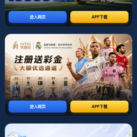
皮蓬：勇士被拼凑起来的湖人击败 他们刚夺冠
2026-07-07T09:28:57+08:00
**皮蓬：勇士被拼凑起来的湖人击败他们刚夺冠**