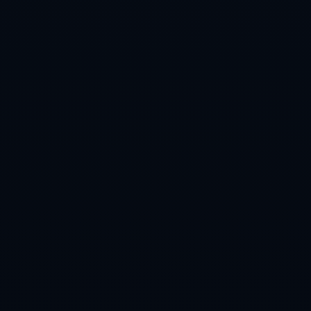
在足球界，崔康熙的领导风格一直备受推崇。他不仅是一个出色的战
术家，更是一个关心球员的导师。以往在韩国全北现代任职期间，崔
康熙通过精妙安排和对球员潜力的深刻理解， 带领球队多次夺得联赛
冠军。这种成功经验被他有效地带到了中国。
此次，为了弥补李源一的缺席，崔康熙进行了战术调整，灵活地调动
现有球员，最大程度地**保持了球队的竞争力**。通过他的调整，一
些新星球员在比赛中脱颖而出，以出色的表现赢得了观众的肯定。
综上所述，崔康熙不仅是泰山队的教练，更是队员们的坚定支持者和
引导者。在他的带领下，泰山队无论是在比赛策略上，还是在团队建