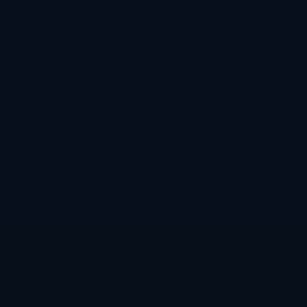
球迷们纷纷在社交媒体上留言，为李源一送上祝福，期待他早日归
来，将更好的表现带给球队。
**崔康熙的领导风格与案例分析**