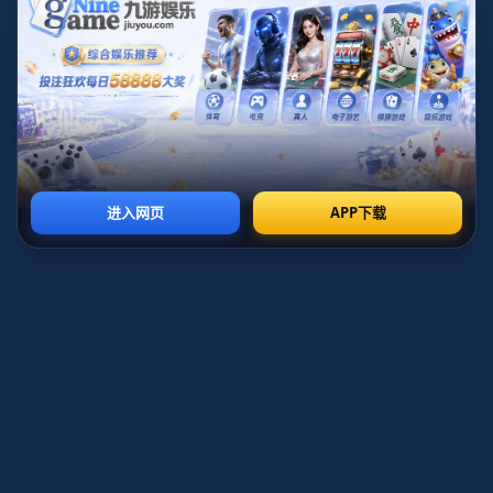
**团队精神与崔康熙的支持**
在最近的一场关键比赛中，山大泰山队以顽强的斗志克敌制胜。赛
后，*崔康熙对球员们的表现给予了高度评价*。他在新闻发布会上动
情表示：“每一个球员都付出了极大的努力，他们是值得骄傲的。”这